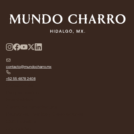
contacto@mundocharro.mx
+52 55 4878 2408
Conoce más
Parque Destino
Hospitalidad
Centro de Espectáculos
Reuniones, Eventos y Celebraciones
Club Ecuestre
Corporativo