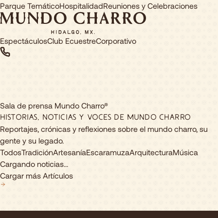
Parque Temático
Hospitalidad
Reuniones y Celebraciones
Espectáculos
Club Ecuestre
Corporativo
Sala de prensa Mundo Charro®
Historias, noticias y voces de Mundo Charro
Reportajes, crónicas y reflexiones sobre el mundo charro, su
gente y su legado.
Todos
Tradición
Artesanía
Escaramuza
Arquitectura
Música
Cargando noticias...
Cargar más Artículos